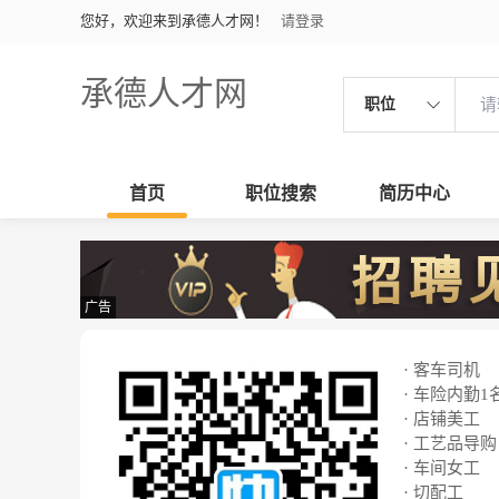
您好，欢迎来到承德人才网！
请登录
承德人才网
职位
首页
职位搜索
简历中心
广告
· 客车司机
· 车险内勤1
· 店铺美工
· 工艺品导购
· 车间女工
· 切配工