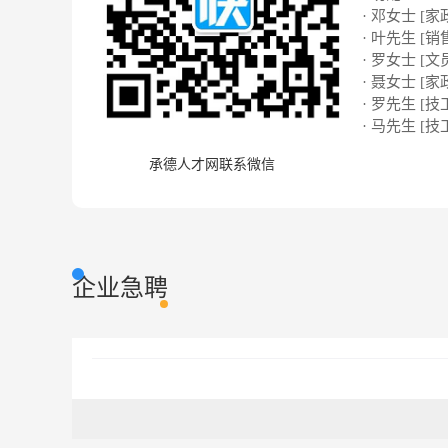
· 邓女士 [家
· 叶先生 [销
· 罗女士 [文
· 聂女士 [家
· 罗先生 [技
· 马先生 [技
承德人才网联系微信
企业急聘