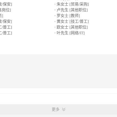
政/保安]
· 朱女士 [贸易/采购]
售岗位]
· 卢先生 [其他职位]
员]
· 罗女士 [教师]
政/保安]
· 黄女士 [技工/普工]
工/普工]
· 欧女士 [其他职位]
工/普工]
· 叶先生 [网络/IT]
更多