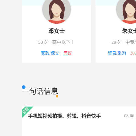
女士
邓女士
大专
50岁
高中以下
29岁
000-5000元
家政/保安
面议
贸易/
一句话信息
手机短视频拍摄、剪辑、抖音快手
08-06