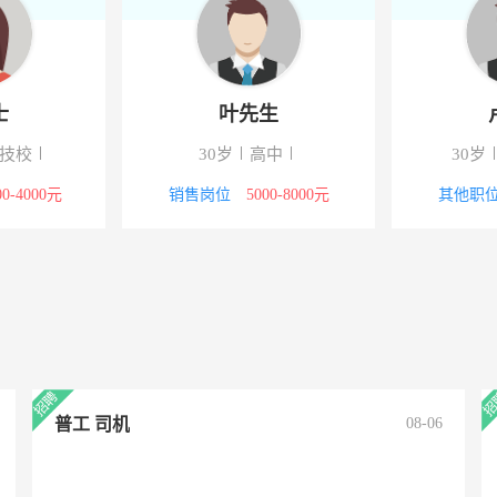
朱女士
叶先生
中专/技校
30岁
高中
采购
3000-4000元
销售岗位
5000-8000元
普工 司机
08-06