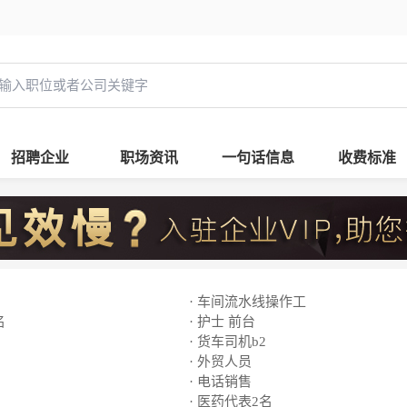
招聘企业
职场资讯
一句话信息
收费标准
· 车间流水线操作工
名
· 护士 前台
· 货车司机b2
· 外贸人员
· 电话销售
· 医药代表2名