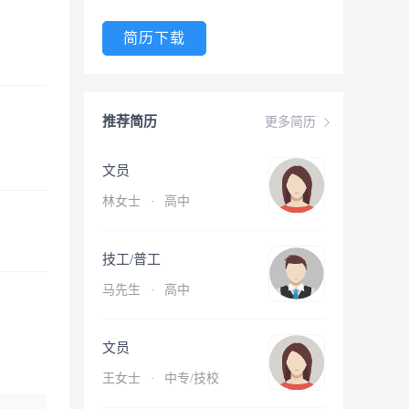
简历下载
推荐简历
更多简历
文员
林女士
·
高中
技工/普工
马先生
·
高中
文员
王女士
·
中专/技校