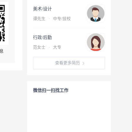
美术/设计
谭先生
·
中专/技校
行政/后勤
范女士
·
大专
息
查看更多简历
微信扫一扫找工作