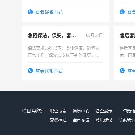
上进心，有工作经验者优先！
时间灵
太太等
查看联系方式
查
急招保洁，保安，客服，工程
08月07日
售后客
保洁要求55岁以下，身体健康，能坚持
售后客服
正常工作，保安55岁以下身体健康，有
休，国
责任心形象端庄，遵纪守法，无犯罪记
录，客服要求45岁以下高中以上文化，
查看联系方式
查
懂电脑工作认真，性格开朗有良好沟通
能力，工程，懂水电维修。
栏目导航:
职位搜索
简历中心
名企展示
一句话
套餐标准
金币充值
意见建议
联系我