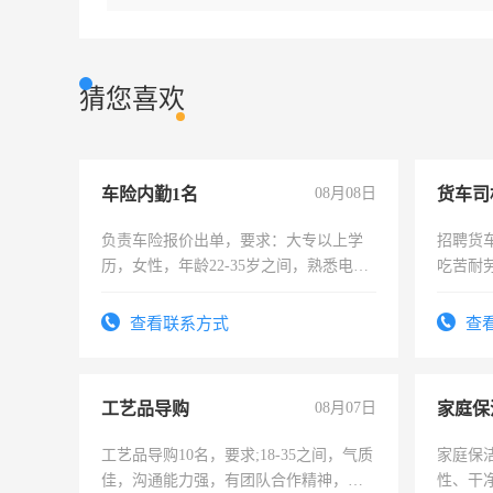
猜您喜欢
车险内勤1名
08月08日
货车司
负责车险报价出单，要求：大专以上学
招聘货
历，女性，年龄22-35岁之间，熟悉电脑
吃苦耐劳
操作，工作态度认真，具有团队精神，
试用期1-3个月，转正后交纳五险，
查看联系方式
查
工艺品导购
08月07日
家庭保
工艺品导购10名，要求;18-35之间，气质
家庭保
佳，沟通能力强，有团队合作精神，有
性、干净