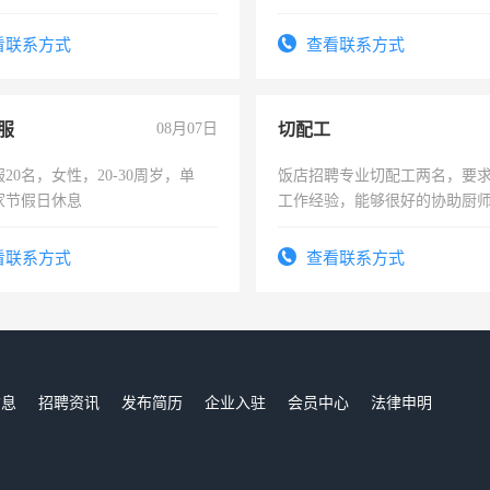
活，不需坐班，适合宝妈、全职
强。面试，周日休息。
。
看联系方式
查看联系方式
服
08月07日
切配工
20名，女性，20-30周岁，单
饭店招聘专业切配工两名，要
家节假日休息
工作经验，能够很好的协助厨
作。包吃住，每月有公休，工资35
4500。
看联系方式
查看联系方式
信息
招聘资讯
发布简历
企业入驻
会员中心
法律申明
们