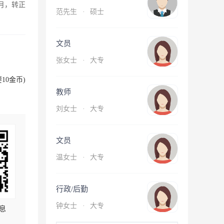
月，转正
范先生
·
硕士
文员
张女士
·
大专
10金币)
教师
刘女士
·
大专
文员
温女士
·
大专
行政/后勤
钟女士
·
大专
息