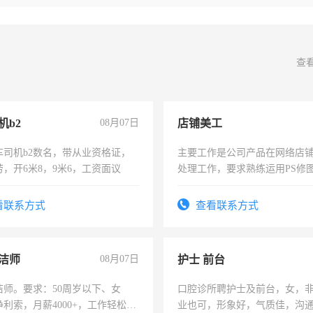
查
机b2
08月07日
店铺美工
车司机b2数名，带从业资格证，
主要工作是公司产品在网络店
，开6米8，9米6，工资面议
处理工作，要求熟练运用PS修图
作时间每天8小时，待遇优厚。
看联系方式
查看联系方式
洁师
08月07日
护士 前台
洁师。要求：50周岁以下、女
口腔诊所聘护士及前台，女，
利索，月薪4000+，工作轻松，
业也可，形象好，气质佳，沟