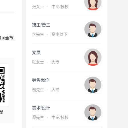
张女士
·
中专/技校
技工/普工
李先生
·
高中以下
10金币)
文员
张女士
·
大专
销售岗位
谢先生
·
大专
美术/设计
息
谭先生
·
中专/技校