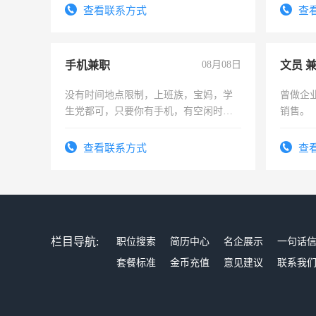
有高低压电工证和十几年工作经验
查看联系方式
查
手机兼职
08月08日
文员 
没有时间地点限制，上班族，宝妈，学
曾做企
生党都可，只要你有手机，有空闲时
销售。
间，一单一结，一天二三十不成问题，
勤快的四五十，每天挣零花钱没问题！
查看联系方式
查
栏目导航:
职位搜索
简历中心
名企展示
一句话
套餐标准
金币充值
意见建议
联系我