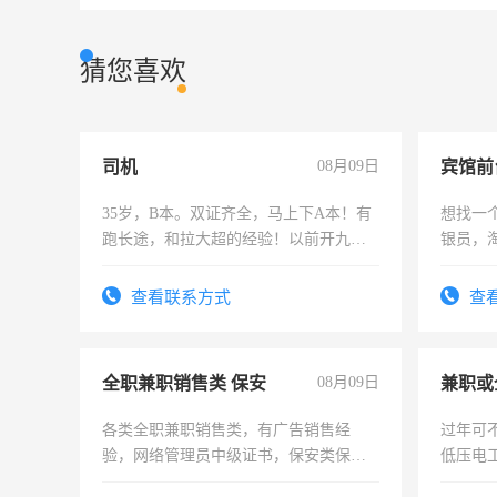
猜您喜欢
司机
08月09日
35岁，B本。双证齐全，马上下A本！有
想找一
跑长途，和拉大超的经验！以前开九米
银员，
六，渣土车
工，麻
号同微
查看联系方式
查
全职兼职销售类 保安
08月09日
各类全职兼职销售类，有广告销售经
过年可
验，网络管理员中级证书，保安类保安
低压电
队长，形象岗或幼儿园保安，维修水电