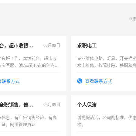
查
宾馆前台，超市收银员，淘宝客服
08月09日
求职电工
个夜班工作，宾馆前台，超市收
专业维修电路，灯具，开关插
淘宝客服，晚7点到10点的钟点
水电维修，故障排除，兼职和
烦看到的老板加我微信聊，手机
信
看联系方式
查看联系方式
兼职或全职销售、普工、维修
08月09日
个人保洁
不休息，有广告销售经验，有高
诚揽保洁活，公司的标准，优
工证，网络管理员证
格。