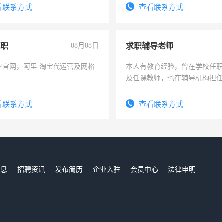
看联系方式
查看联系方式
兼职
08月08日
求职辅导老师
业官网，阿里 淘宝代运营及网格
本人有教育经验，曾在学校任
及任课教师，也在辅导机构担
师，求周一至周五辅导老师的
看联系方式
查看联系方式
信息
招聘资讯
发布简历
企业入驻
会员中心
法律申明
们