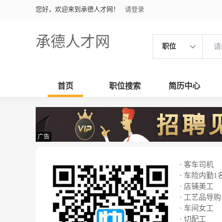
您好，欢迎来到承德人才网！
请登录
承德人才网
职位
首页
职位搜索
简历中心
广告
· 客车司机
· 车险内勤1
· 店铺美工
· 工艺品导购
· 车间女工
· 切配工