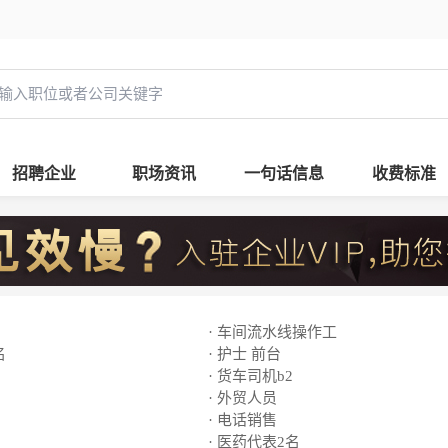
招聘企业
职场资讯
一句话信息
收费标准
· 车间流水线操作工
名
· 护士 前台
· 货车司机b2
· 外贸人员
· 电话销售
· 医药代表2名