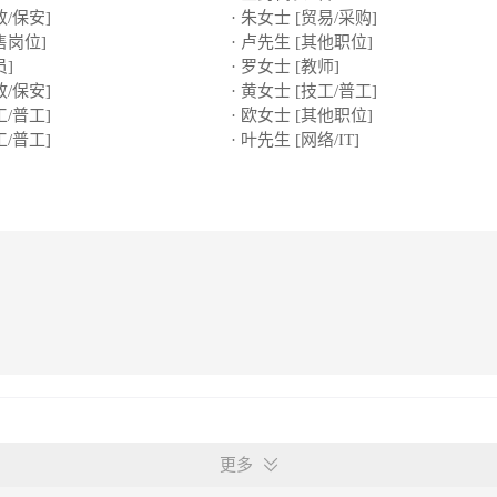
政/保安]
· 朱女士 [贸易/采购]
售岗位]
· 卢先生 [其他职位]
员]
· 罗女士 [教师]
政/保安]
· 黄女士 [技工/普工]
工/普工]
· 欧女士 [其他职位]
工/普工]
· 叶先生 [网络/IT]
更多