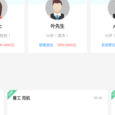
士
叶先生
/技校
30岁
高中
30岁
00-4000元
销售岗位
5000-8000元
其他职
普工 司机
08-06