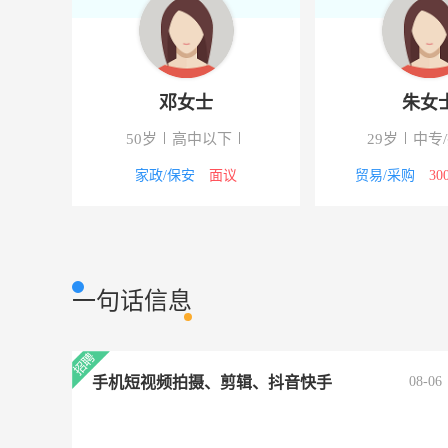
邓女士
朱女
50岁
高中以下
29岁
中专
00元
家政/保安
面议
贸易/采购
30
一句话信息
手机短视频拍摄、剪辑、抖音快手
08-06