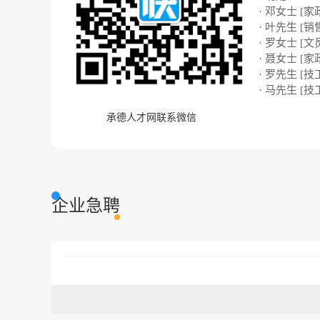
· 邓女士 [家
· 叶先生 [销
· 罗女士 [文
· 聂女士 [家
· 罗先生 [技
· 马先生 [技
承德人才网联系微信
企业急聘